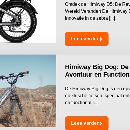
Ontdek de Himiway D5: De Revo
Wereld Verandert De Himiway D
innovatie in de zebra [...]
Lees verder
Himiway Big Dog: De 
Avontuur en Functiona
De Himiway Big Dog is een opva
elektrische fietsen, speciaal o
en functional [...]
Lees verder