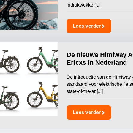
indrukwekke [...]
Lees verder
De nieuwe Himiway A7
Ericxs in Nederland
De introductie van de Himiway 
standaard voor elektrische fiets
state-of-the-ar [...]
Lees verder