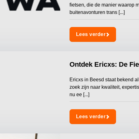
fietsen, die de manier waarop 
buitenavonturen trans [...]
Lees verder
Ontdek Ericxs: De Fi
Ericxs in Beesd staat bekend als
zoek zijn naar kwaliteit, expert
nu ee [...]
Lees verder