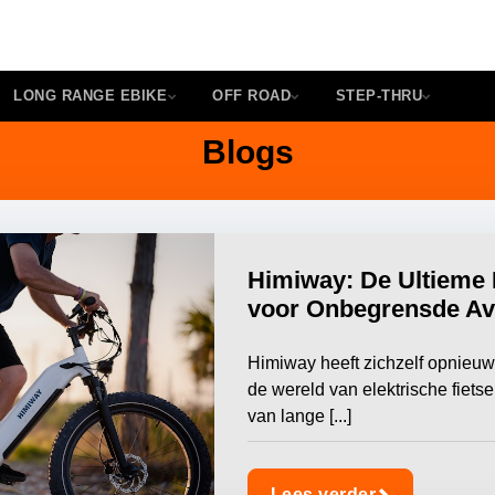
LONG RANGE EBIKE
OFF ROAD
STEP-THRU
Blogs
Himiway: De Ultieme 
voor Onbegrensde Av
Himiway heeft zichzelf opnieuw
de wereld van elektrische fiets
van lange [...]
Lees verder